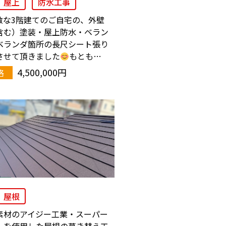
屋上
防水工事
敵な3階建てのご自宅の、外壁
含む）塗装・屋上防水・ベラン
ベランダ箇所の長尺シート張り
させて頂きました
もとも…
4,500,000円
格
屋根
素材のアイジー工業・スーパー
トを使用した屋根の葺き替え工