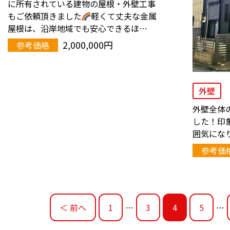
に所有されている建物の屋根・外壁工事
もご依頼頂きました
軽くて丈夫な金属
屋根は、沿岸地域でも安心できるほ…
2,000,000円
参考価格
外壁
外壁全体
した！印
囲気にな
参考価
＜ 前へ
1
…
3
4
5
…