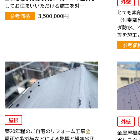
外壁
してお住まいいただける施工を対…
とても素
3,500,000円
参考価格
（付帯部
ダ防水、
等を施工
参考価
屋根
外壁
築20年程のご自宅のリフォーム工事
金属屋根
風雨や紫外線などによる影響と経年劣化
ガルテク