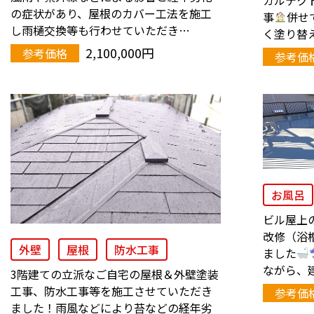
の症状があり、屋根のカバー工法を施工
事
併せ
し雨樋交換等も行わせていただき…
く塗り替
2,100,000円
参考価格
参考価
お風呂
ビル屋上
改修（浴
外壁
屋根
防水工事
ました
ながら、
3階建ての立派なご自宅の屋根＆外壁塗装
工事、防水工事等を施工させていただき
参考価
ました！雨風などにより苔などの経年劣