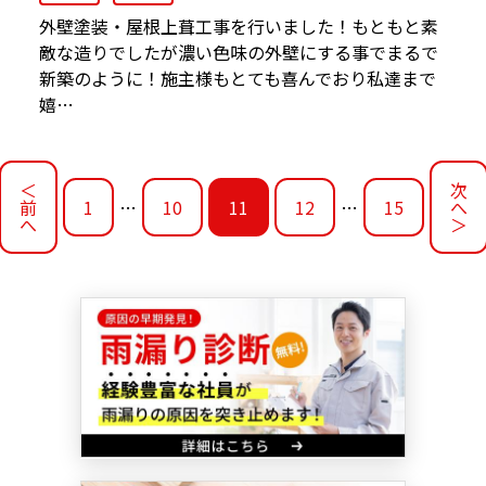
外壁塗装・屋根上葺工事を行いました！もともと素
敵な造りでしたが濃い色味の外壁にする事でまるで
新築のように！施主様もとても喜んでおり私達まで
嬉…
＜
次
前
1
…
10
11
12
…
15
へ
へ
＞