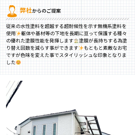
弊社
からのご提案
従来の水性塗料を超越する超耐候性を示す無機系塗料を
使用
躯体や基材等の下地を長期に亘って保護する種々
の優れた塗膜性能を発揮します
塗膜が長持ちする為塗
り替え回数を減らす事ができます
もともと素敵なお宅
ですが色味を変えた事でスタイリッシュな印象となりま
した