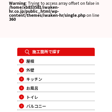
Warning
: Trying to access array offset on false in
/home/xb833581/iwaken-
hr.co.jp/public_html/wp-
content/themes/iwaken-hr/single.php
on line
360
施工箇所で探す
屋根
外壁
キッチン
お風呂
トイレ
バルコニー