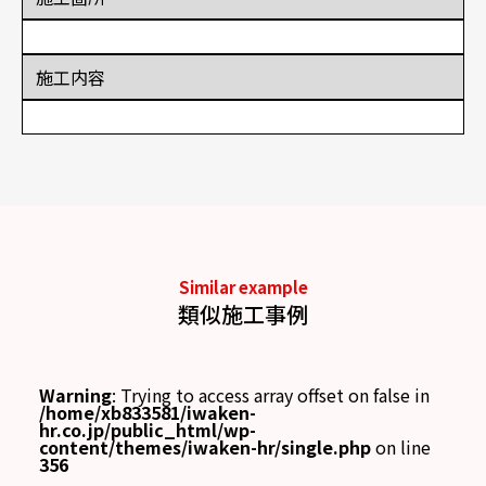
施工内容
Similar example
類似施工事例
Warning
: Trying to access array offset on false in
/home/xb833581/iwaken-
hr.co.jp/public_html/wp-
content/themes/iwaken-hr/single.php
on line
356