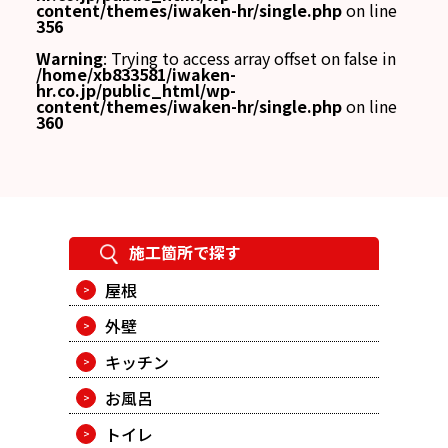
content/themes/iwaken-hr/single.php
on line
356
Warning
: Trying to access array offset on false in
/home/xb833581/iwaken-
hr.co.jp/public_html/wp-
content/themes/iwaken-hr/single.php
on line
360
施工箇所で探す
屋根
外壁
キッチン
お風呂
トイレ