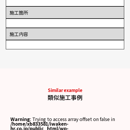
施工箇所
施工内容
Similar example
類似施工事例
Warning
: Trying to access array offset on false in
/home/xb833581/iwaken-
hr.co.jp/public_html/wp-